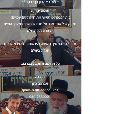
**לע״נ אהרון בן רבקה**
צופה יקר/ה
!!בית הכנסת מוסאיוף מתוחזק לשם שמיים
וזקוק לכל אחד מכם על מנת להמשיך במערך הפצת
התורה לכל העולם
עזרו לנו להמשיך בהפצה והיו שותפים בזיכוי הרבים
הגדול בעולם
.כל תרומה תתקבל בברכה
בברכה
אברהם כהן
(גבאי בתי הכנסת מוסאיוף)
050-2830001