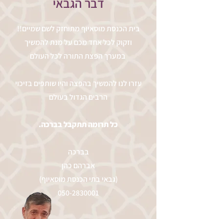
דבר הגבאי
!!בית הכנסת מוסאיוף מתוחזק לשם שמיים
וזקוק לכל אחד מכם על מנת להמשיך
במערך הפצת התורה לכל העולם
עזרו לנו להמשיך בהפצה והיו שותפים בזיכוי
הרבים הגדול בעולם
.כל תרומה תתקבל בברכה
בברכה
אברהם כהן
(גבאי בתי הכנסת מוסאיוף)
050-2830001