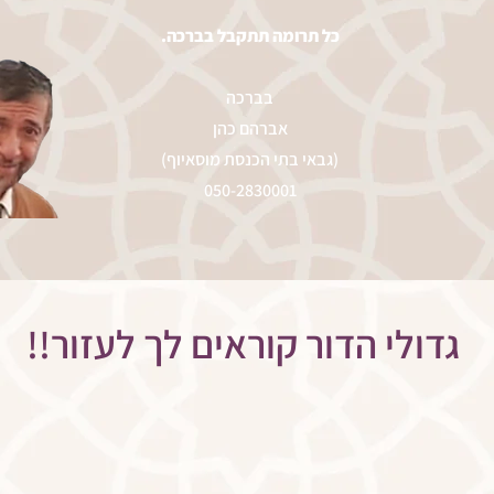
.כל תרומה תתקבל בברכה
בברכה
אברהם כהן
(גבאי בתי הכנסת מוסאיוף)
050-2830001
!!גדולי הדור קוראים לך לעזור