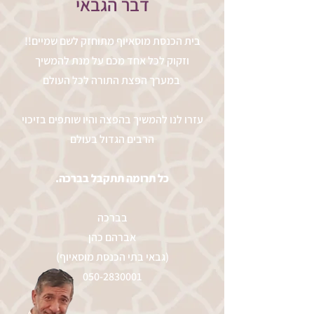
דבר הגבאי
!!בית הכנסת מוסאיוף מתוחזק לשם שמיים
וזקוק לכל אחד מכם על מנת להמשיך
במערך הפצת התורה לכל העולם
עזרו לנו להמשיך בהפצה והיו שותפים בזיכוי
הרבים הגדול בעולם
.כל תרומה תתקבל בברכה
בברכה
אברהם כהן
(גבאי בתי הכנסת מוסאיוף)
050-2830001