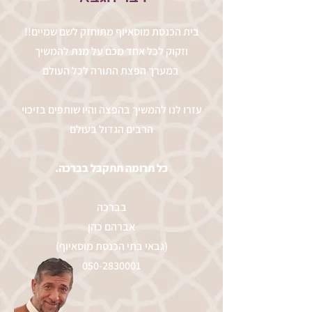
!!בית הכנסת מוסאיוף מתוחזק לשם שמיים
וזקוק לכל אחד מכם על מנת להמשיך
במערך הפצת התורה לכל העולם
עזרו לנו להמשיך בהפצה והיו שותפים בזיכוי
הרבים הגדול בעולם
.כל תרומה תתקבל בברכה
בברכה
אברהם כהן
(גבאי בתי הכנסת מוסאיוף)
050-2830001